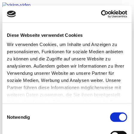
Bilder und Videos von oben
vision Eventstreaming
vision Video
How to „vision Video“
Diese Webseite verwendet Cookies
Preise und Buchung
vision Webinar
Wir verwenden Cookies, um Inhalte und Anzeigen zu
how to webinar
personalisieren, Funktionen für soziale Medien anbieten
Preise und Buchung
Referenzen
zu können und die Zugriffe auf unsere Website zu
vision Daten
analysieren. Außerdem geben wir Informationen zu Ihrer
Kontakt
Verwendung unserer Website an unsere Partner für
soziale Medien, Werbung und Analysen weiter. Unsere
Videos
Partner führen diese Informationen möglicherweise mit
weiteren Daten zusammen, die Sie ihnen bereitgestellt
haben oder die sie im Rahmen Ihrer Nutzung der Dienste
[videowhisper_videos]
gesammelt haben.
Einwilligungsauswahl
© video-safety 2020.
Notwendig
Auftragsdatenverarbeitung
Datenschutzerklärung